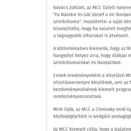
Kovács Zoltánt, az MCC Üzleti Ismere
"Fa Nándor és Gál József a mi ikonja
szimbóluma". Hozzátette: a saját ké
bizonyította, hogy ha valamit megfel
a legnagyobb viharokat is átvészeli.
A közleményben kiemelik, hogy az 
hangsúlyt helyez arra, hogy diákjai
szimbólumainkat és ikonjainkat.
Ennek eredményeként a vitorlázó MC
vitorlásversenyre készülnek, ami az
kezdeményezésének kiemelt programj
rendezvénysorozatnak.
Mint írják, az MCC a Cholnoky Jenő 
közösségépítést is szolgáló pedagógi
Az MCC kiemelt célja, hogy a balato