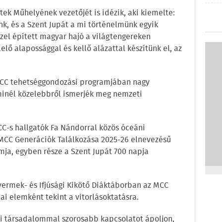
tek Műhelyének vezetőjét is idézik, aki kiemelte:
ink, és a Szent Jupát a mi történelmünk egyik
zzel épített magyar hajó a világtengereken
elő alapossággal és kellő alázattal készítünk el, az
MCC tehetséggondozási programjában nagy
 minél közelebbről ismerjék meg nemzeti
C-s hallgatók Fa Nándorral közös óceáni
 MCC Generációk Találkozása 2025-26 elnevezésű
a, egyben része a Szent Jupát 700 napja
Gyermek- és Ifjúsági Kikötő Diáktáborban az MCC
ai elemként tekint a vitorlásoktatásra.
ni társadalommal szorosabb kapcsolatot ápoljon,