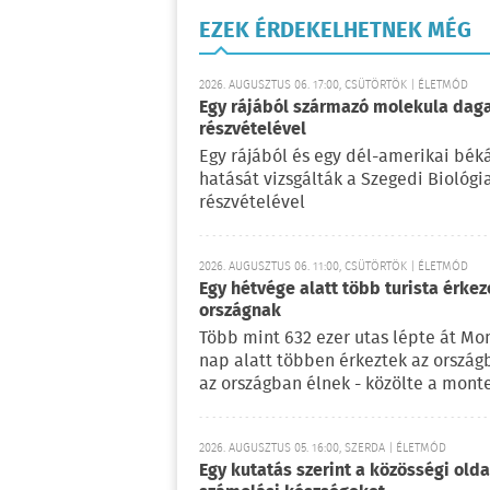
EZEK ÉRDEKELHETNEK MÉG
2026. AUGUSZTUS 06. 17:00, CSÜTÖRTÖK | ÉLETMÓD
Egy rájából származó molekula daga
részvételével
Egy rájából és egy dél-amerikai bé
hatását vizsgálták a Szegedi Biológ
részvételével
2026. AUGUSZTUS 06. 11:00, CSÜTÖRTÖK | ÉLETMÓD
Egy hétvége alatt több turista érke
országnak
Több mint 632 ezer utas lépte át Mo
nap alatt többen érkeztek az ország
az országban élnek - közölte a mont
2026. AUGUSZTUS 05. 16:00, SZERDA | ÉLETMÓD
Egy kutatás szerint a közösségi oldal