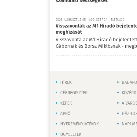
számolási készségeket
2026. AUGUSZTUS 05. 11:00, SZERDA | ÉLETMÓD
Visszavonták az M1 Híradó bejelent
megbízását
Visszavonta az M1 Híradó bejelentet
Gábornak és Borsa Miklósnak - megb
HÍREK
BABAF
CÉGREGISZTER
KÖZÉRD
KÉPEK
A VÁRO
APRÓ
HÁZHOZ
NYEREMÉNYJÁTÉKOK
NAPI M
ÜGYELETEK