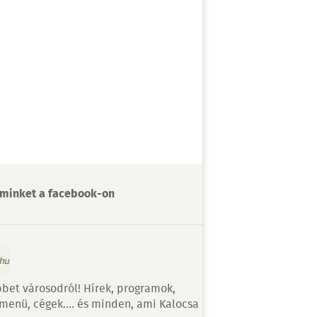
minket a facebook-on
bet városodról! Hírek, programok,
 menü, cégek…. és minden, ami Kalocsa