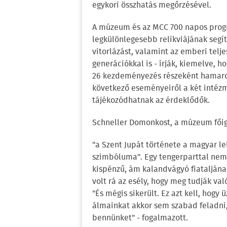
egykori összhatás megőrzésével.
A múzeum és az MCC 700 napos progr
legkülönlegesebb relikviájának segí
vitorlázást, valamint az emberi telj
generációkkal is - írják, kiemelve, h
26 kezdeményezés részeként hamaro
következő eseményeiről a két intéz
tájékozódhatnak az érdeklődők.
Schneller Domonkost, a múzeum főiga
"a Szent Jupát története a magyar l
szimbóluma". Egy tengerparttal nem 
kispénzű, ám kalandvágyó fiataljána
volt rá az esély, hogy meg tudják való
"És mégis sikerült. Ez azt kell, hogy
álmainkat akkor sem szabad feladni,
bennünket" - fogalmazott.