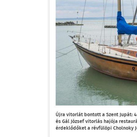
Újra vitorlát bontott a Szent Jupát: 
és Gál József vitorlás hajója restau
érdeklődőket a révfülöpi Cholnoky 