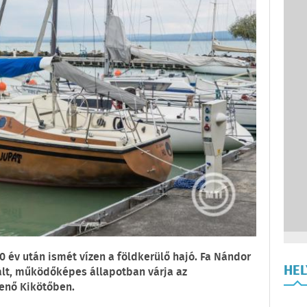
40 év után ismét vízen a földkerülő hajó. Fa Nándor
HE
rált, működőképes állapotban várja az
Jenő Kikötőben.