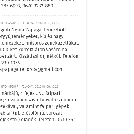
 387-6993, 0670 3232-880.
ÍTÓ: 452096 | FELADVA: 2026.08.06, 13:28
egedi Néma Papagáj lemezbolt
zgyűjteményeket, kis és nagy
lemezeket, műsoros zenekazettákat,
i CD-ket korrekt áron vásárolna
pénzért. Kiszállási díj nélkül. Telefon:
 230-1076.
apapagajrecords@gmail.com
ÍTÓ: 452097 | FELADVA: 2026.08.06, 13:28
márkájú, 4 fejes CNC faipari
gép vákuumszivattyúval és minden
ozékával, valamint faipari gépek
ozékai (pl. előtolómű, sorozat
fejek stb.) eladók. Telefon: 0630 364-
.