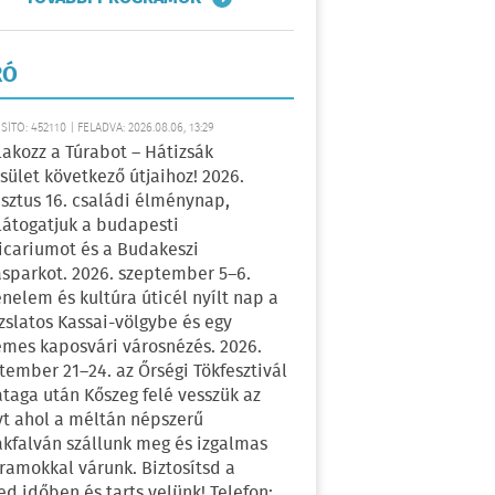
RÓ
ÍTÓ: 452110 | FELADVA: 2026.08.06, 13:29
lakozz a Túrabot – Hátizsák
sület következő útjaihoz! 2026.
sztus 16. családi élménynap,
átogatjuk a budapesti
icariumot és a Budakeszi
sparkot. 2026. szeptember 5–6.
énelem és kultúra úticél nyílt nap a
zslatos Kassai-völgybe és egy
emes kaposvári városnézés. 2026.
tember 21–24. az Őrségi Tökfesztivál
ataga után Kőszeg felé vesszük az
yt ahol a méltán népszerű
kfalván szállunk meg és izgalmas
ramokkal várunk. Biztosítsd a
ed időben és tarts velünk! Telefon: