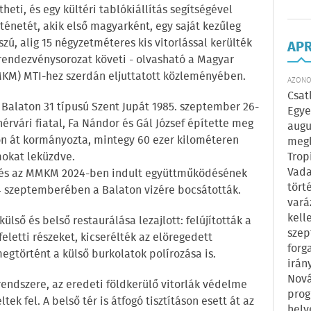
heti, és egy kültéri tablókiállítás segítségével
énetét, akik első magyarként, egy saját kezűleg
zú, alig 15 négyzetméteres kis vitorlással kerülték
AP
 rendezvénysorozat követi - olvasható a Magyar
KM) MTI-hez szerdán eljuttatott közleményében.
AZONOS
Csat
 Balaton 31 típusú Szent Jupát 1985. szeptember 26-
Egye
hérvári fiatal, Fa Nándor és Gál József építette meg
augu
on át kormányozta, mintegy 60 ezer kilométeren
megl
mokat leküzdve.
Trop
Vada
) és az MMKM 2024-ben indult együttműködésének
tört
 szeptemberében a Balaton vizére bocsátották.
vará
kell
ülső és belső restaurálása lezajlott: felújították a
szep
 feletti részeket, kicserélték az elöregedett
forg
egtörtént a külső burkolatok polírozása is.
irán
Nová
rendszere, az eredeti földkerülő vitorlák védelme
prog
tek fel. A belső tér is átfogó tisztításon esett át az
hely