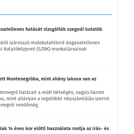
natellenes hatását vizsgálták szegedi kutatók
kából származó molekulahibrid daganatellenes
iai Kutatóközpont (SZBK) munkatársainak
zett Montenegróba, mint ahány lakosa van az
ntenegró határait a múlt hétvégén, vagyis három
ba, mint ahányan a legutóbbi népszámlálás szerint
enegrói rendőrség.
ak 14 éves kor előtti használata rontja az írás- és