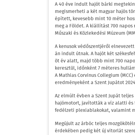
A 40 éve indult hajót bárki megtekint
megismerheti a két magyar hajós tört
épített, kevesebb mint 10 méter hoss
meg a Földet. A kiállítást 700 napos
Műszaki és Közlekedési Múzeum (MM
A kenusok védőszentjéről elnevezett
án indult útnak. A hajót két székesfe
öt év alatt, majd több mint 700 nap
keresztül, időnként 7 méteres hullá
A Mathias Corvinus Collegium (MCC
eredményeként a Szent Jupátot 2024
Az elmúlt évben a Szent Jupát teljes k
hajómotort, javították a víz alatti és
fedélzeti plexiablakokat, valamint m
Megújult az árbóc teljes mozgókötél
érdekében pedig két új vitorlát szerel