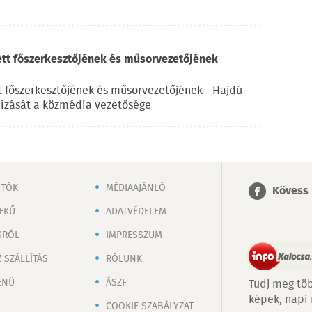
ett főszerkesztőjének és műsorvezetőjének
t főszerkesztőjének és műsorvezetőjének - Hajdú
ízását a közmédia vezetősége
OTÓK
MÉDIAAJÁNLÓ
Kövess 
EKŰ
ADATVÉDELEM
SRÓL
IMPRESSZUM
 SZÁLLÍTÁS
RÓLUNK
ENÜ
ÁSZF
Tudj meg töb
képek, napi
COOKIE SZABÁLYZAT