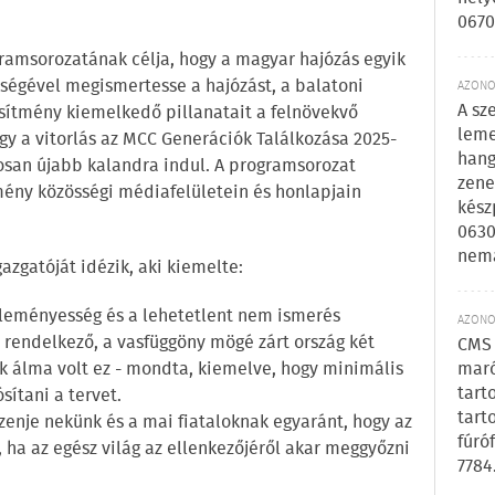
0670
amsorozatának célja, hogy a magyar hajózás egyik
tségével megismertesse a hajózást, a balatoni
AZONOS
A sz
esítmény kiemelkedő pillanatait a felnövekvő
leme
ogy a vitorlás az MCC Generációk Találkozása 2025-
hang
san újabb kalandra indul. A programsorozat
zene
mény közösségi médiafelületein és honlapjain
kész
0630
nem
zgatóját idézik, aki kiemelte:
eleményesség és a lehetetlent nem ismerés
AZONOS
rendelkező, a vasfüggöny mögé zárt ország két
CMS 
k álma volt ez - mondta, kiemelve, hogy minimális
maró
tart
sítani a tervet.
tart
 üzenje nekünk és a mai fiataloknak egyaránt, hogy az
fúró
 ha az egész világ az ellenkezőjéről akar meggyőzni
7784