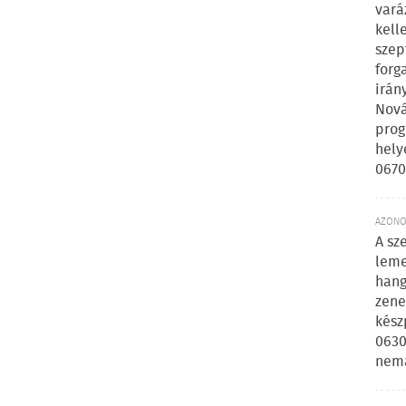
vará
kell
szep
forg
irán
Nová
prog
hely
0670
AZONOS
A sz
leme
hang
zene
kész
0630
nem