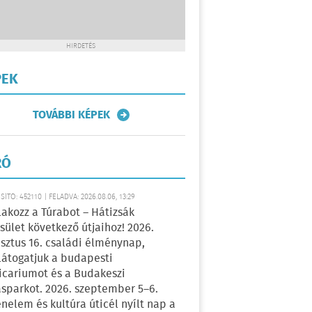
HIRDETÉS
PEK
TOVÁBBI KÉPEK
RÓ
ÍTÓ: 452110 | FELADVA: 2026.08.06, 13:29
lakozz a Túrabot – Hátizsák
sület következő útjaihoz! 2026.
sztus 16. családi élménynap,
átogatjuk a budapesti
icariumot és a Budakeszi
sparkot. 2026. szeptember 5–6.
énelem és kultúra úticél nyílt nap a