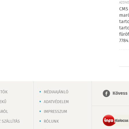
AZONOS
CMS 
maró
tart
tart
fúró
7784
OTÓK
MÉDIAAJÁNLÓ
Kövess 
EKŰ
ADATVÉDELEM
SRÓL
IMPRESSZUM
 SZÁLLÍTÁS
RÓLUNK