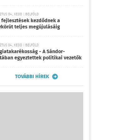
TUS 04., KEDD | BELFÖLD
 fejlesztések kezdődnek a
körút teljes megújulásáig
TUS 04., KEDD | BELFÖLD
giatakarékosság - A Sándor-
tában egyeztettek politikai vezetők
TOVÁBBI HÍREK