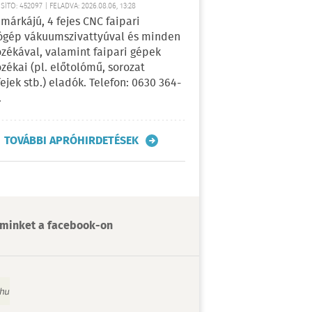
ÍTÓ: 452097 | FELADVA: 2026.08.06, 13:28
márkájú, 4 fejes CNC faipari
gép vákuumszivattyúval és minden
ozékával, valamint faipari gépek
ozékai (pl. előtolómű, sorozat
fejek stb.) eladók. Telefon: 0630 364-
.
TOVÁBBI APRÓHIRDETÉSEK
minket a facebook-on