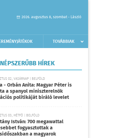
2026. augusztus 8, szombat - László
EREMÉNYJÁTÉKOK
TOVÁBBIAK
NÉPSZERŰBB HÍREK
TUS 02., VASÁRNAP | BELFÖLD
a - Orbán Anita: Magyar Péter is
rta a spanyol miniszterelnök
ációs politikáját bíráló levelet
TUS 03., HÉTFŐ | BELFÖLD
tány István: 700 megawattal
sebbet fogyasztottak a
sidőszakban a magyarok