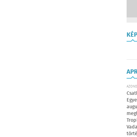
KÉ
AP
AZONOS
Csat
Egye
augu
megl
Trop
Vada
tört