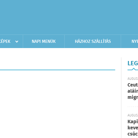
KÉPEK
NAPI MENÜK
HÁZHOZ SZÁLLÍTÁS
NY
LEG
AUGUSZ
Ceut
aláí
migr
AUGUSZ
Kapi
keve
csúc