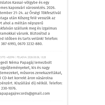
zslatos Kassai-völgybe és egy
emes kaposvári városnézés. 2026.
tember 21–24. az Őrségi Tökfesztivál
ataga után Kőszeg felé vesszük az
yt ahol a méltán népszerű
kfalván szállunk meg és izgalmas
ramokkal várunk. Biztosítsd a
ed időben és tarts velünk! Telefon:
 387-6993, 0670 3232-880.
ÍTÓ: 452096 | FELADVA: 2026.08.06, 13:28
egedi Néma Papagáj lemezbolt
zgyűjteményeket, kis és nagy
lemezeket, műsoros zenekazettákat,
i CD-ket korrekt áron vásárolna
pénzért. Kiszállási díj nélkül. Telefon:
 230-1076.
apapagajrecords@gmail.com